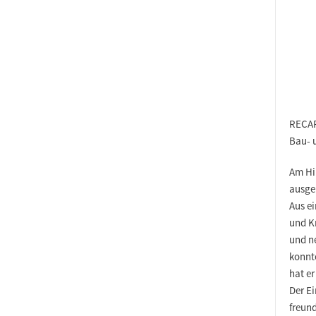
RECA
Bau- 
Am Hi
ausge
Aus ei
und K
und ne
konnt
hat e
Der E
freun