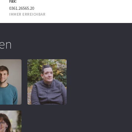
Fax:
0361.26565.20
IMMER ERREICHBAR
en