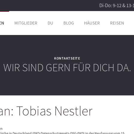
Di-Do: 9-12 & 13-
EN
MITGLIEDER
DU
BLOG
HÄUSER
REISEN
KONTAKTSEITE
WIR SIND GERN FÜR DICH DA.
n: Tobias Nestler
en
irche in Deutschland (EKD-Datenschutzgesetz-DSG-EKD) in der Neufassung vom 15.