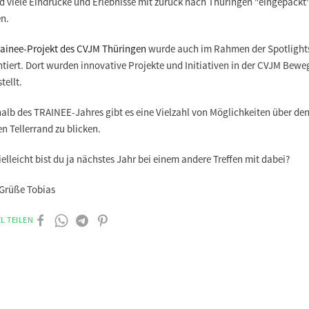
nd viele Eindrücke und Erlebnisse mit zurück nach Thüringen "eingepackt
n.
rainee-Projekt des CVJM Thüringen
wurde auch im Rahmen der Spotlight
ntiert. Dort wurden innovative Projekte und Initiativen in der CVJM Bew
tellt.
alb des TRAINEE-Jahres gibt es eine Vielzahl von Möglichkeiten über de
n Tellerrand zu blicken.
ielleicht bist du ja nächstes Jahr bei einem andere Treffen mit dabei?
 Grüße Tobias
L TEILEN