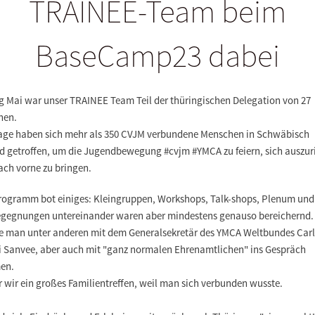
TRAINEE-Team beim
BaseCamp23 dabei
g Mai war unser
TRAINEE Team
Teil der thüringischen Delegation von 27
nen.
Tage haben sich mehr als 350 CVJM verbundene Menschen in Schwäbisch
 getroffen, um die Jugendbewegung #cvjm #YMCA zu feiern, sich auszur
ach vorne zu bringen.
rogramm bot einiges: Kleingruppen, Workshops, Talk-shops, Plenum und .
egegnungen untereinander waren aber mindestens genauso bereichernd.
e man unter anderen mit dem Generalsekretär des YMCA Weltbundes Car
i Sanvee, aber auch mit "ganz normalen Ehrenamtlichen" ins Gespräch
en.
r wir
ein großes Familientreffen
, weil man sich verbunden wusste.