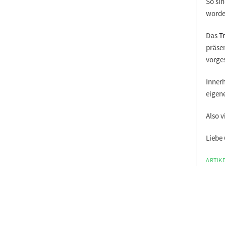
So si
worde
Das
T
präse
vorges
Innerh
eigene
Also v
Liebe
ARTIKE