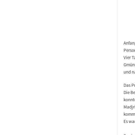
Anfan
Perso
Vier 
Gmünd
und n
Das P
Die B
konnt
Madjr
komm
Es wa