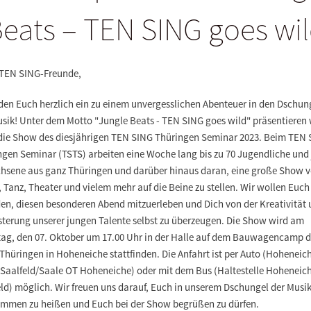
eats – TEN SING goes wi
 TEN SING-Freunde,
aden Euch herzlich ein zu einem unvergesslichen Abenteuer in den Dschun
usik! Unter dem Motto "Jungle Beats - TEN SING goes wild" präsentieren 
die Show des diesjährigen TEN SING Thüringen Seminar 2023. Beim TEN
ngen Seminar (TSTS) arbeiten eine Woche lang bis zu 70 Jugendliche und
hsene aus ganz Thüringen und darüber hinaus daran, eine große Show v
 Tanz, Theater und vielem mehr auf die Beine zu stellen. Wir wollen Euch
den, diesen besonderen Abend mitzuerleben und Dich von der Kreativität
sterung unserer jungen Talente selbst zu überzeugen. Die Show wird am
ag, den 07. Oktober um 17.00 Uhr in der Halle auf dem Bauwagencamp d
hüringen in Hoheneiche stattfinden. Die Anfahrt ist per Auto (Hoheneich
 Saalfeld/Saale OT Hoheneiche) oder mit dem Bus (Haltestelle Hoheneic
ld) möglich. Wir freuen uns darauf, Euch in unserem Dschungel der Musi
ommen zu heißen und Euch bei der Show begrüßen zu dürfen.