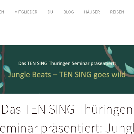
EN
MITGLIEDER
DU
BLOG
HÄUSER
REISEN
Das TEN SING Thüringen
eminar präsentiert: Jung