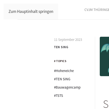
CVJM THÜRING
Zum Hauptinhalt springen
11 September 2023
TEN SING
# TOPICS
#Hoheneiche
#TEN SING
#Bauwagencamp
#TSTS
S