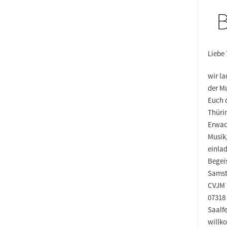
B
Liebe
wir l
der M
Euch 
Thüri
Erwac
Musik,
einla
Begei
Samst
CVJM T
07318
Saalfe
willk