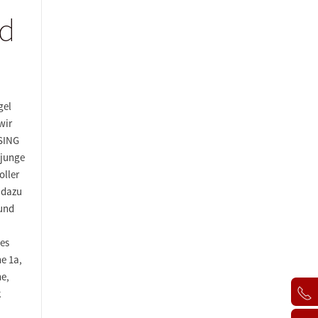
ld
gel
wir
 SING
 junge
oller
 dazu
 und
es
e 1a,
he,
k