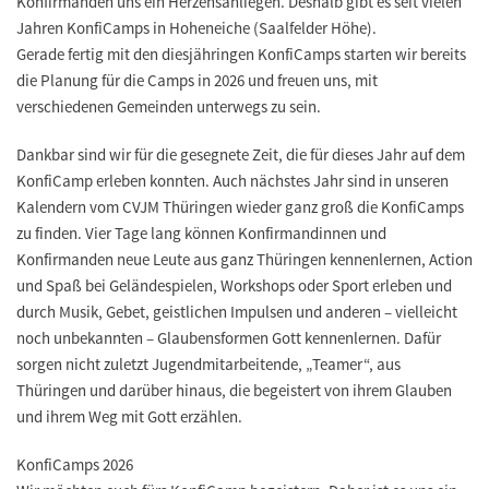
Konfirmanden uns ein Herzensanliegen. Deshalb gibt es seit vielen
Jahren KonfiCamps in Hoheneiche (Saalfelder Höhe).
Gerade fertig mit den diesjähringen KonfiCamps starten wir bereits
die Planung für die Camps in 2026 und freuen uns, mit
verschiedenen Gemeinden unterwegs zu sein.
Dankbar sind wir für die gesegnete Zeit, die für dieses Jahr auf dem
KonfiCamp erleben konnten. Auch nächstes Jahr sind in unseren
Kalendern vom CVJM Thüringen wieder ganz groß die KonfiCamps
zu finden. Vier Tage lang können Konfirmandinnen und
Konfirmanden neue Leute aus ganz Thüringen kennenlernen, Action
und Spaß bei Geländespielen, Workshops oder Sport erleben und
durch Musik, Gebet, geistlichen Impulsen und anderen – vielleicht
noch unbekannten – Glaubensformen Gott kennenlernen. Dafür
sorgen nicht zuletzt Jugendmitarbeitende, „Teamer“, aus
Thüringen und darüber hinaus, die begeistert von ihrem Glauben
und ihrem Weg mit Gott erzählen.
KonfiCamps 2026