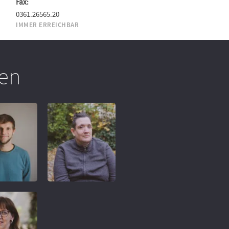
Fax:
0361.26565.20
IMMER ERREICHBAR
en