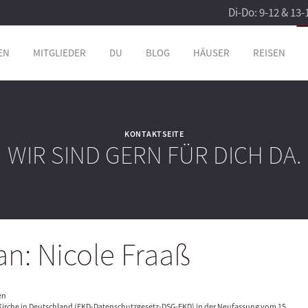
Di-Do: 9-12 & 13-
EN
MITGLIEDER
DU
BLOG
HÄUSER
REISEN
KONTAKTSEITE
WIR SIND GERN FÜR DICH DA.
an: Nicole Fraaß
en
irche in Deutschland (EKD-Datenschutzgesetz-DSG-EKD) in der Neufassung vom 15.